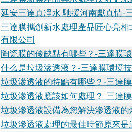
延安三達真凈水 馳援河南獻真情-
三達膜攜創新水處理產品匠心亮相
有限公司
陶瓷膜的優缺點有哪些？-三達膜
什么是垃圾滲透液？-三達膜環境
垃圾滲透液的特點有哪些？-三達
垃圾滲透液應該如何處理？-三達
垃圾滲透液設備為您解決滲透液的
垃圾滲透液處理的最佳時節原來是