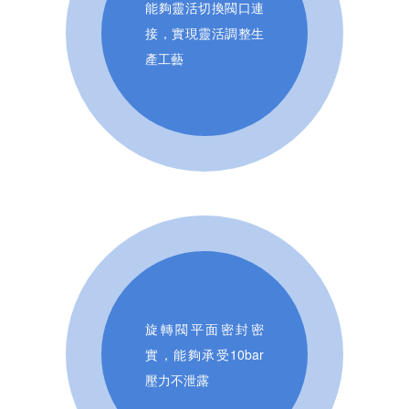
能夠靈活切換閥口連
接，實現靈活調整生
產工藝
旋轉閥平面密封密
實，能夠承受10bar
壓力不泄露