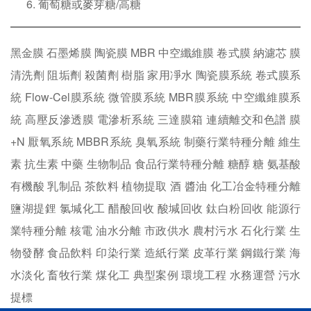
葡萄糖或麥芽糖/高糖
黑金膜
石墨烯膜
陶瓷膜
MBR
中空纖維膜
卷式膜
納濾芯
膜
清洗劑
阻垢劑
殺菌劑
樹脂
家用凈水
陶瓷膜系統
卷式膜系
統
Flow-Cel膜系統
微管膜系統
MBR膜系統
中空纖維膜系
統
高壓反滲透膜
電滲析系統
三達膜箱
連續離交和色譜
膜
+N
厭氧系統
MBBR系統
臭氧系統
制藥行業特種分離
維生
素
抗生素
中藥
生物制品
食品行業特種分離
糖醇
糖
氨基酸
有機酸
乳制品
茶飲料
植物提取
酒
醬油
化工冶金特種分離
鹽湖提鋰
氯堿化工
醋酸回收
酸堿回收
鈦白粉回收
能源行
業特種分離
核電
油水分離
市政供水
農村污水
石化行業
生
物發酵
食品飲料
印染行業
造紙行業
皮革行業
鋼鐵行業
海
水淡化
畜牧行業
煤化工
典型案例
環境工程
水務運營
污水
提標