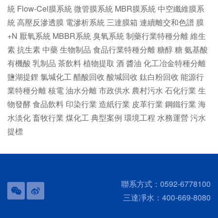
統
Flow-Cel膜系統
微管膜系統
MBR膜系統
中空纖維膜系
統
高壓反滲透膜
電滲析系統
三達膜箱
連續離交和色譜
膜
+N
厭氧系統
MBBR系統
臭氧系統
制藥行業特種分離
維生
素
抗生素
中藥
生物制品
食品行業特種分離
糖醇
糖
氨基酸
有機酸
乳制品
茶飲料
植物提取
酒
醬油
化工冶金特種分離
鹽湖提鋰
氯堿化工
醋酸回收
酸堿回收
鈦白粉回收
能源行
業特種分離
核電
油水分離
市政供水
農村污水
石化行業
生
物發酵
食品飲料
印染行業
造紙行業
皮革行業
鋼鐵行業
海
水淡化
畜牧行業
煤化工
典型案例
環境工程
水務運營
污水
提標
聯系方式：0592-6778100
三達凈水：400-669-8080