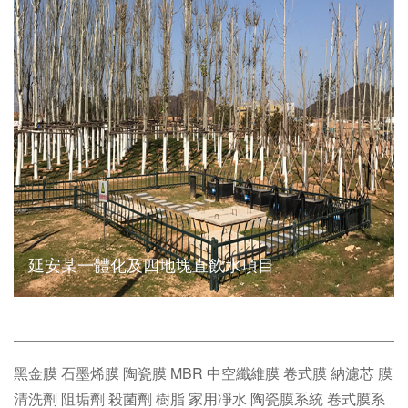
延安某一體化及四地塊直飲水項目
黑金膜
石墨烯膜
陶瓷膜
MBR
中空纖維膜
卷式膜
納濾芯
膜
清洗劑
阻垢劑
殺菌劑
樹脂
家用凈水
陶瓷膜系統
卷式膜系