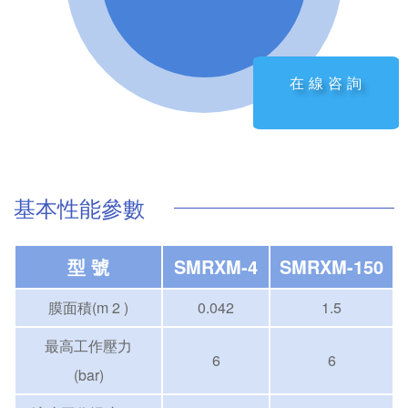
在線咨詢
基本性能參數
型 號
SMRXM-4
SMRXM-150
膜面積(m 2 )
0.042
1.5
最高工作壓力
6
6
(bar)