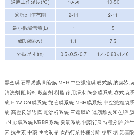
適應工作溫度(℃)
10-50
10-50
適應pH值范圍
2-11
2-11
最小循環體積(L)
1
5
總功率(kw)
1.1
7.5
外型尺寸(m)
0.5×0.5×0.7
1.4×0.83×1.46
黑金膜
石墨烯膜
陶瓷膜
MBR
中空纖維膜
卷式膜
納濾芯
膜
清洗劑
阻垢劑
殺菌劑
樹脂
家用凈水
陶瓷膜系統
卷式膜系
統
Flow-Cel膜系統
微管膜系統
MBR膜系統
中空纖維膜系
統
高壓反滲透膜
電滲析系統
三達膜箱
連續離交和色譜
膜
+N
厭氧系統
MBBR系統
臭氧系統
制藥行業特種分離
維生
素
抗生素
中藥
生物制品
食品行業特種分離
糖醇
糖
氨基酸