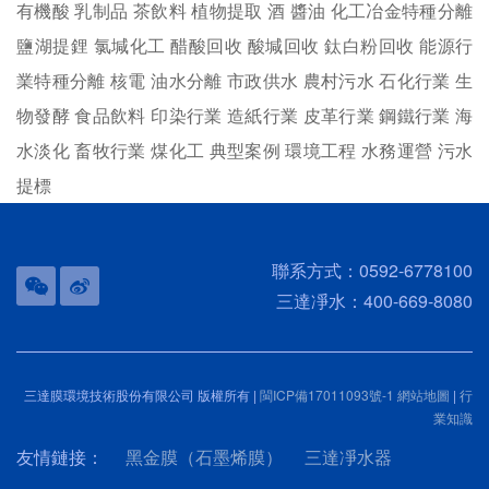
有機酸
乳制品
茶飲料
植物提取
酒
醬油
化工冶金特種分離
鹽湖提鋰
氯堿化工
醋酸回收
酸堿回收
鈦白粉回收
能源行
業特種分離
核電
油水分離
市政供水
農村污水
石化行業
生
物發酵
食品飲料
印染行業
造紙行業
皮革行業
鋼鐵行業
海
水淡化
畜牧行業
煤化工
典型案例
環境工程
水務運營
污水
提標
聯系方式：0592-6778100
三達凈水：400-669-8080
三達膜環境技術股份有限公司 版權所有 |
閩ICP備17011093號-1
網站地圖
|
行
業知識
友情鏈接：
黑金膜（石墨烯膜）
三達凈水器