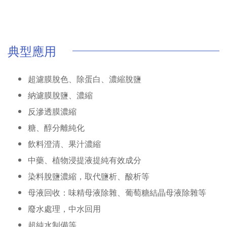
典型應用
超濾膜脫色、除蛋白、濃縮脫鹽
納濾膜脫鹽、濃縮
反滲透膜濃縮
糖、醇分離純化
飲料澄清、果汁濃縮
中藥、植物浸提液提純有效成分
染料脫鹽濃縮，取代鹽析、酸析等
母液回收：味精母液除雜、葡萄糖結晶母液除雜等
廢水處理，中水回用
超純水制備等