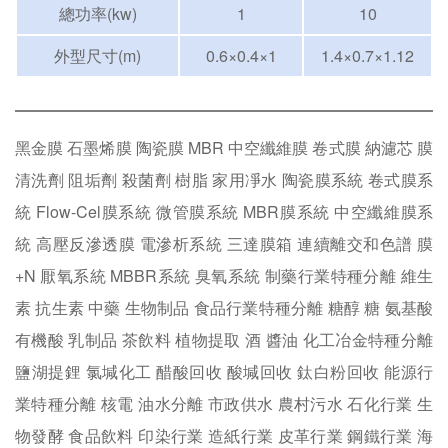
總功率(kw)
1
10
外型尺寸(m)
0.6×0.4×1
1.4×0.7×1.12
黑金膜
石墨烯膜
陶瓷膜
MBR
中空纖維膜
卷式膜
納濾芯
膜
清洗劑
阻垢劑
殺菌劑
樹脂
家用凈水
陶瓷膜系統
卷式膜系
統
Flow-Cel膜系統
微管膜系統
MBR膜系統
中空纖維膜系
統
高壓反滲透膜
電滲析系統
三達膜箱
連續離交和色譜
膜
+N
厭氧系統
MBBR系統
臭氧系統
制藥行業特種分離
維生
素
抗生素
中藥
生物制品
食品行業特種分離
糖醇
糖
氨基酸
有機酸
乳制品
茶飲料
植物提取
酒
醬油
化工冶金特種分離
鹽湖提鋰
氯堿化工
醋酸回收
酸堿回收
鈦白粉回收
能源行
業特種分離
核電
油水分離
市政供水
農村污水
石化行業
生
物發酵
食品飲料
印染行業
造紙行業
皮革行業
鋼鐵行業
海