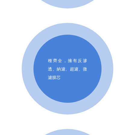
種齊全，擁有反滲
透、納濾、超濾、微
濾膜芯