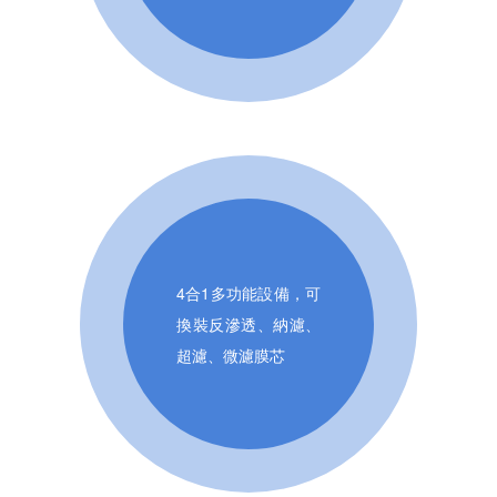
4合1多功能設備，可
換裝反滲透、納濾、
超濾、微濾膜芯