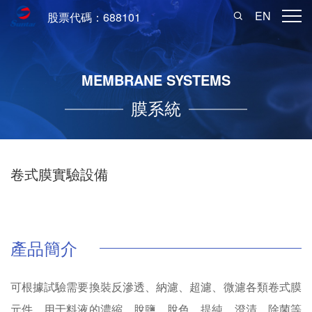
EN
股票代碼：688101
MEMBRANE SYSTEMS
膜系統
卷式膜實驗設備
產品簡介
可根據試驗需要換裝反滲透、納濾、超濾、微濾各類卷式膜
元件，用于料液的濃縮、脫鹽、脫色、提純、澄清、除菌等