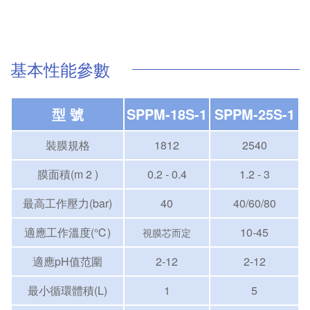
基本性能參數
型 號
SPPM-18S-1
SPPM-25S-1
裝膜規格
1812
2540
膜面積(m 2 )
0.2 - 0.4
1.2 - 3
最高工作壓力(bar)
40
40/60/80
適應工作溫度(℃)
10-45
視膜芯而定
適應pH值范圍
2-12
2-12
最小循環體積(L)
1
5