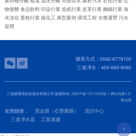
業特種分離
核電
油水分離
市政供水
農村污水
石化行業
生
物發酵
食品飲料
印染行業
造紙行業
皮革行業
鋼鐵行業
海
水淡化
畜牧行業
煤化工
典型案例
環境工程
水務運營
污水
提標
聯系方式：0592-6778100
三達凈水：400-669-8080
三達膜環境技術股份有限公司 版權所有 |
閩ICP備17011093號-1
網站地圖
|
行
業知識
友情鏈接：
黑金膜（石墨烯膜）
資訊中心
三達凈水器
工業過濾