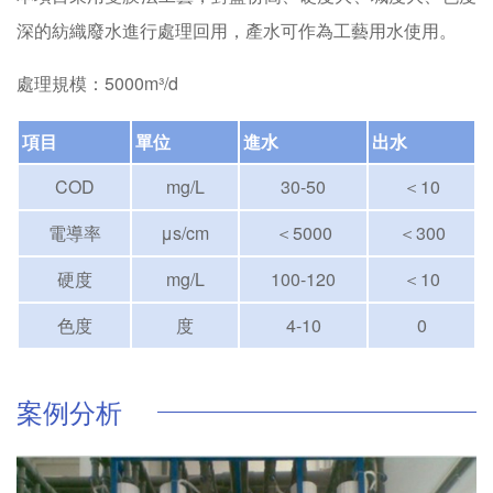
深的紡織廢水進行處理回用，產水可作為工藝用水使用。
處理規模：5000m³/d
項目
單位
進水
出水
COD
mg/L
30-50
＜10
電導率
μs/cm
＜5000
＜300
硬度
mg/L
100-120
＜10
色度
度
4-10
0
案例分析