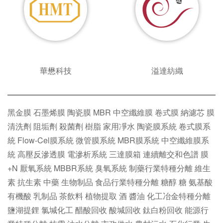
華懋科技
溢達紡織
黑金膜
石墨烯膜
陶瓷膜
MBR
中空纖維膜
卷式膜
納濾芯
膜
清洗劑
阻垢劑
殺菌劑
樹脂
家用凈水
陶瓷膜系統
卷式膜系
統
Flow-Cel膜系統
微管膜系統
MBR膜系統
中空纖維膜系
統
高壓反滲透膜
電滲析系統
三達膜箱
連續離交和色譜
膜
+N
厭氧系統
MBBR系統
臭氧系統
制藥行業特種分離
維生
素
抗生素
中藥
生物制品
食品行業特種分離
糖醇
糖
氨基酸
有機酸
乳制品
茶飲料
植物提取
酒
醬油
化工冶金特種分離
鹽湖提鋰
氯堿化工
醋酸回收
酸堿回收
鈦白粉回收
能源行