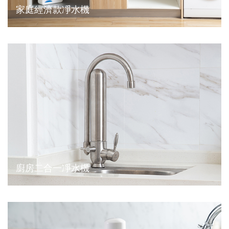
家庭經濟款凈水機
廚房二合一凈水機