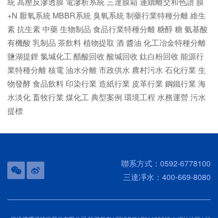
統
高壓反滲透膜
電滲析系統
三達膜箱
連續離交和色譜
膜
+N
厭氧系統
MBBR系統
臭氧系統
制藥行業特種分離
維生
素
抗生素
中藥
生物制品
食品行業特種分離
糖醇
糖
氨基酸
有機酸
乳制品
茶飲料
植物提取
酒
醬油
化工冶金特種分離
鹽湖提鋰
氯堿化工
醋酸回收
酸堿回收
鈦白粉回收
能源行
業特種分離
核電
油水分離
市政供水
農村污水
石化行業
生
物發酵
食品飲料
印染行業
造紙行業
皮革行業
鋼鐵行業
海
水淡化
畜牧行業
煤化工
典型案例
環境工程
水務運營
污水
提標
聯系方式：0592-6778100
三達凈水：400-669-8080