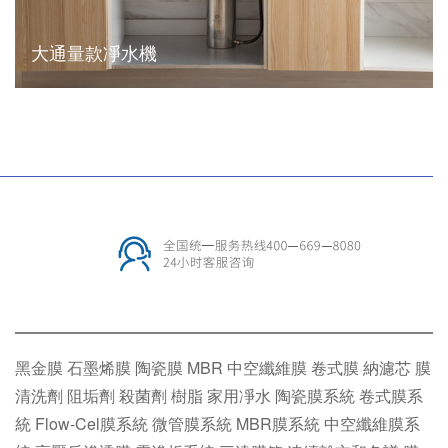
大通量款凈水機
黑金膜
石墨烯膜
陶瓷膜
MBR
中空纖維膜
卷式膜
納濾芯
膜
清洗劑
阻垢劑
殺菌劑
樹脂
家用凈水
陶瓷膜系統
卷式膜系
統
Flow-Cel膜系統
微管膜系統
MBR膜系統
中空纖維膜系